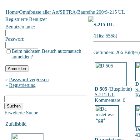
Home
/
Omnibusse aller Art
/
SETRA
/
Baureihe 200
/S-215 UL
Registrierte Benutzer
S-215 UL
Benutzername:
(Hits: 5558)
Passwort:
Beim nächsten Besuch automatisch
Gefunden: 266 Bild(er) 
anmelden?
»
Password vergessen
D
»
Registrierung
D 505
(
Buspilotin
)
S
S-215 UL
Ko
Kommentare: 0
Erweiterte Suche
Zufallsbild
D
4
Da rostet was