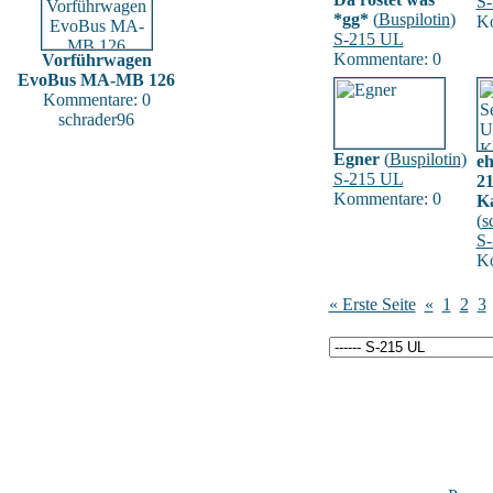
S
*gg*
(
Buspilotin
)
Ko
S-215 UL
Kommentare: 0
Vorführwagen
EvoBus MA-MB 126
Kommentare: 0
schrader96
Egner
(
Buspilotin
)
eh
S-215 UL
2
Kommentare: 0
Ka
(
s
S
Ko
« Erste Seite
«
1
2
3