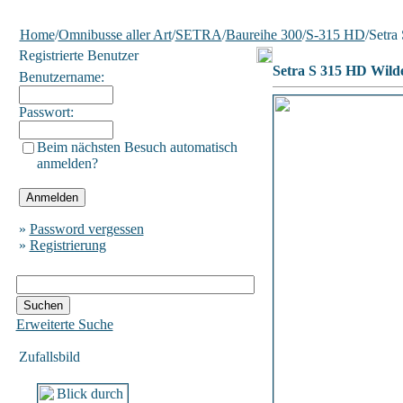
Home
/
Omnibusse aller Art
/
SETRA
/
Baureihe 300
/
S-315 HD
/Setr
Registrierte Benutzer
Setra S 315 HD Wil
Benutzername:
Passwort:
Beim nächsten Besuch automatisch
anmelden?
»
Password vergessen
»
Registrierung
Erweiterte Suche
Zufallsbild