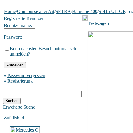
Home
/
Omnibusse aller Art
/
SETRA
/
Baureihe 400
/
S-415 UL-GF
/Te
Registrierte Benutzer
Testwagen
Benutzername:
Passwort:
Beim nächsten Besuch automatisch
anmelden?
»
Password vergessen
»
Registrierung
Erweiterte Suche
Zufallsbild