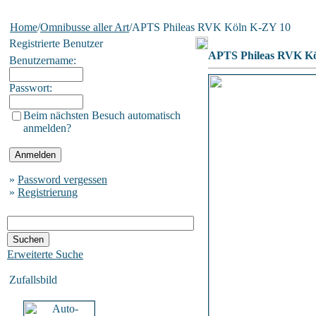
Home
/
Omnibusse aller Art
/APTS Phileas RVK Köln K-ZY 10
Registrierte Benutzer
APTS Phileas RVK Kö
Benutzername:
Passwort:
Beim nächsten Besuch automatisch
anmelden?
»
Password vergessen
»
Registrierung
Erweiterte Suche
Zufallsbild