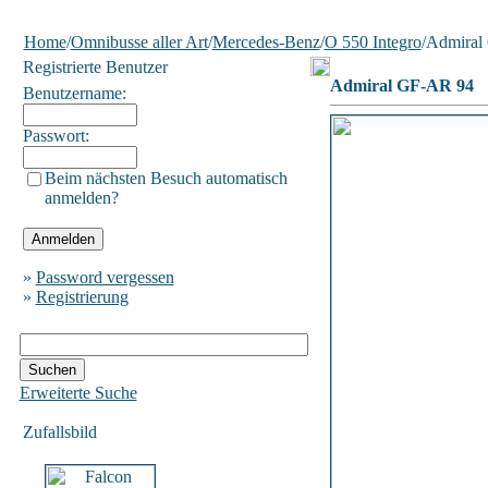
Home
/
Omnibusse aller Art
/
Mercedes-Benz
/
O 550 Integro
/Admiral
Registrierte Benutzer
Admiral GF-AR 94
Benutzername:
Passwort:
Beim nächsten Besuch automatisch
anmelden?
»
Password vergessen
»
Registrierung
Erweiterte Suche
Zufallsbild