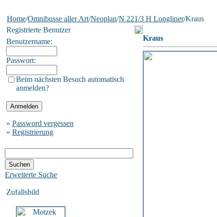
Home
/
Omnibusse aller Art
/
Neoplan
/
N 221/3 H Longliner
/Kraus
Registrierte Benutzer
Kraus
Benutzername:
Passwort:
Beim nächsten Besuch automatisch
anmelden?
»
Password vergessen
»
Registrierung
Erweiterte Suche
Zufallsbild