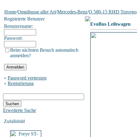
Home
/
Omnibusse aller Art
/
Mercedes-Benz
/
O 580-15 RHD Travego
Registrierte Benutzer
EvoBus Leihwagen
Benutzername:
Passwort:
Beim nächsten Besuch automatisch
anmelden?
»
Password vergessen
»
Registrierung
Erweiterte Suche
Zufallsbild