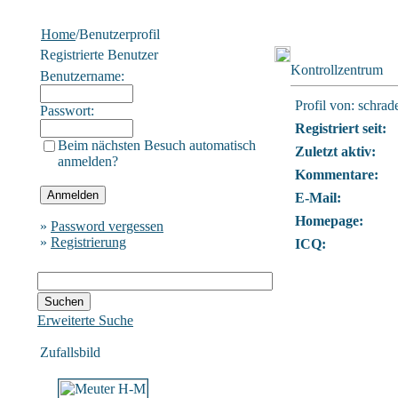
Home
/Benutzerprofil
Registrierte Benutzer
Kontrollzentrum
Benutzername:
Profil von: schrad
Passwort:
Registriert seit:
Beim nächsten Besuch automatisch
Zuletzt aktiv:
anmelden?
Kommentare:
E-Mail:
Homepage:
»
Password vergessen
»
Registrierung
ICQ:
Erweiterte Suche
Zufallsbild