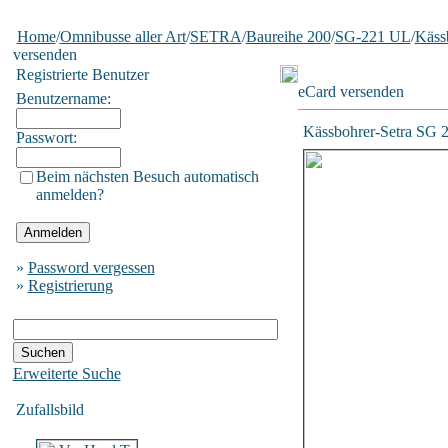
Home
/
Omnibusse aller Art
/
SETRA
/
Baureihe 200
/
SG-221 UL
/
Käss
versenden
Registrierte Benutzer
eCard versenden
Benutzername:
Kässbohrer-Setra SG
Passwort:
Beim nächsten Besuch automatisch
anmelden?
»
Password vergessen
»
Registrierung
Erweiterte Suche
Zufallsbild