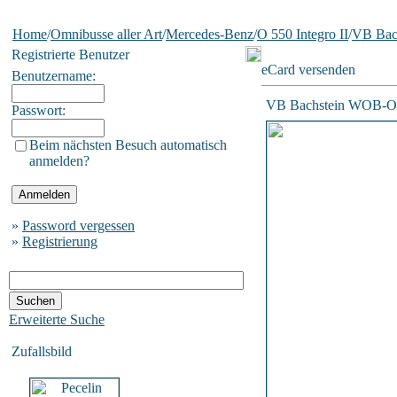
Home
/
Omnibusse aller Art
/
Mercedes-Benz
/
O 550 Integro II
/
VB Bac
Registrierte Benutzer
eCard versenden
Benutzername:
VB Bachstein WOB-
Passwort:
Beim nächsten Besuch automatisch
anmelden?
»
Password vergessen
»
Registrierung
Erweiterte Suche
Zufallsbild