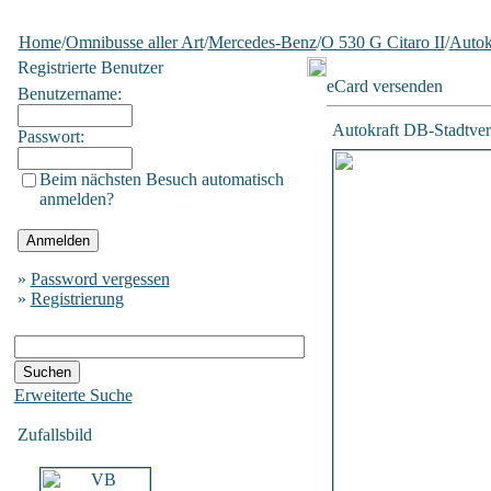
Home
/
Omnibusse aller Art
/
Mercedes-Benz
/
O 530 G Citaro II
/
Autok
Registrierte Benutzer
eCard versenden
Benutzername:
Autokraft DB-Stadtve
Passwort:
Beim nächsten Besuch automatisch
anmelden?
»
Password vergessen
»
Registrierung
Erweiterte Suche
Zufallsbild