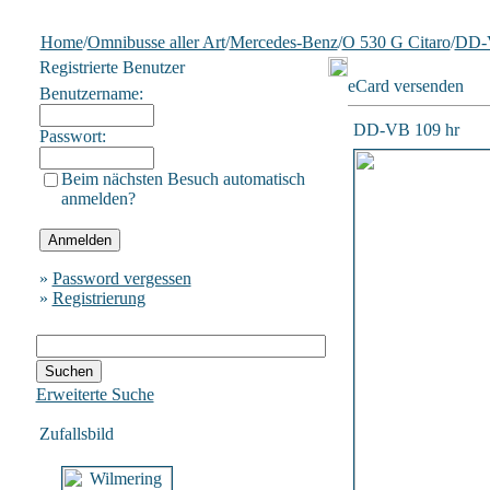
Home
/
Omnibusse aller Art
/
Mercedes-Benz
/
O 530 G Citaro
/
DD-V
Registrierte Benutzer
eCard versenden
Benutzername:
DD-VB 109 hr
Passwort:
Beim nächsten Besuch automatisch
anmelden?
»
Password vergessen
»
Registrierung
Erweiterte Suche
Zufallsbild