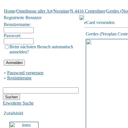
Home
/
Omnibusse aller Art
/
Neoplan
/
N 4416 Centroliner
/
Gerdes (Neo
Registrierte Benutzer
eCard versenden
Benutzername:
Gerdes (Neoplan Centro
Passwort:
Beim nächsten Besuch automatisch
anmelden?
»
Password vergessen
»
Registrierung
Erweiterte Suche
Zufallsbild