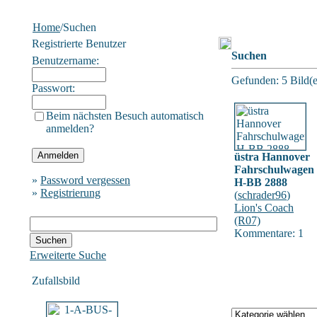
Home
/Suchen
Registrierte Benutzer
Suchen
Benutzername:
Gefunden: 5 Bild(er
Passwort:
Beim nächsten Besuch automatisch
anmelden?
üstra Hannover
Fahrschulwagen
»
Password vergessen
H-BB 2888
»
Registrierung
(
schrader96
)
Lion's Coach
(R07)
Kommentare: 1
Erweiterte Suche
Zufallsbild