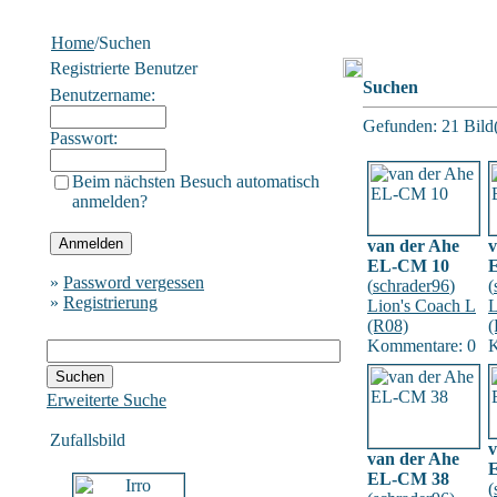
Home
/Suchen
Registrierte Benutzer
Suchen
Benutzername:
Gefunden: 21 Bild(e
Passwort:
Beim nächsten Besuch automatisch
anmelden?
van der Ahe
v
EL-CM 10
»
Password vergessen
(
schrader96
)
(
»
Registrierung
Lion's Coach L
L
(R08)
(
Kommentare: 0
K
Erweiterte Suche
Zufallsbild
v
van der Ahe
EL-CM 38
(