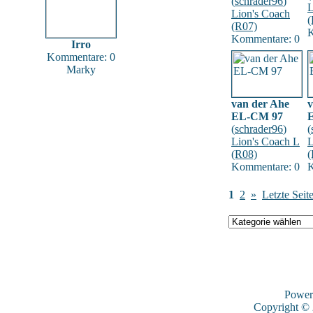
(
schrader96
)
L
Lion's Coach
(
(R07)
K
Kommentare: 0
Irro
Kommentare: 0
Marky
van der Ahe
v
EL-CM 97
(
schrader96
)
(
Lion's Coach L
L
(R08)
(
Kommentare: 0
K
1
2
»
Letzte Seit
Power
Copyright ©