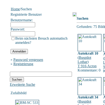
Home
/Suchen
Registrierte Benutzer
Suchen
Benutzername:
Gefunden: 75 Bild(e
Passwort:
Beim nächsten Besuch automatisch
anmelden?
Autokraft 10
A
(
Buspilot
(
»
Password vergessen
Lothar
)
L
»
Registrierung
T 916 Acron
Kommentare: 0
K
Erweiterte Suche
Zufallsbild
Autokraft 34
A
(
Buspilot
(