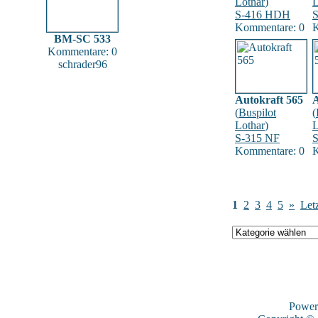
Lothar
)
L
S-416 HDH
Kommentare: 0
K
BM-SC 533
Kommentare: 0
schrader96
Autokraft 565
A
(
Buspilot
(
Lothar
)
L
S-315 NF
S
Kommentare: 0
K
1
2
3
4
5
»
Letz
Power