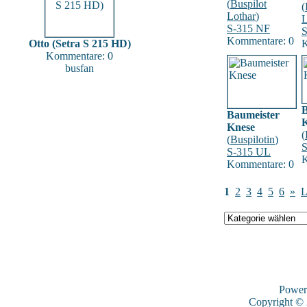
(
Buspilot
(
Lothar
)
L
S-315 NF
S
Kommentare: 0
Otto (Setra S 215 HD)
K
Kommentare: 0
busfan
B
Baumeister
Knese
(
(
Buspilotin
)
S-315 UL
K
Kommentare: 0
1
2
3
4
5
6
»
L
Power
Copyright ©