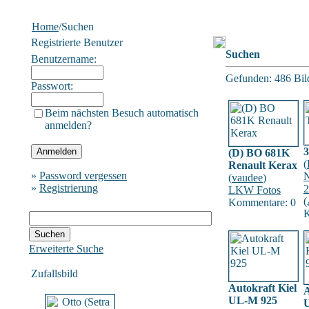
Home
/Suchen
Registrierte Benutzer
Suchen
Benutzername:
Gefunden: 486 Bild(
Passwort:
Beim nächsten Besuch automatisch
anmelden?
(D) BO 681K
(
Renault Kerax
»
Password vergessen
(
vaudee
)
»
Registrierung
2
LKW Fotos
(
Kommentare: 0
K
Erweiterte Suche
Zufallsbild
Autokraft Kiel
A
UL-M 925