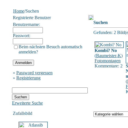
Home
/Suchen
Registrierte Benutzer
Suchen
Benutzername:
Gefunden: 2 Bild(er
Passwort:
Beim nächsten Besuch automatisch
Kombi? No
anmelden?
(
Baumeister-K
)
Fotomontagen
Kommentare: 2
S
N
»
Password vergessen
n
»
Registrierung
(
F
K
Erweiterte Suche
Zufallsbild