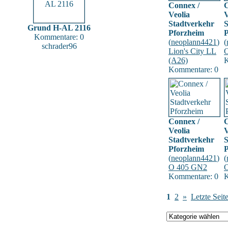
Connex /
C
Veolia
V
Stadtverkehr
S
Grund H-AL 2116
Pforzheim
P
Kommentare: 0
(
neoplann4421
)
(
schrader96
Lion's City LL
(A26)
K
Kommentare: 0
Connex /
C
Veolia
V
Stadtverkehr
S
Pforzheim
P
(
neoplann4421
)
(
O 405 GN2
Kommentare: 0
K
1
2
»
Letzte Seit