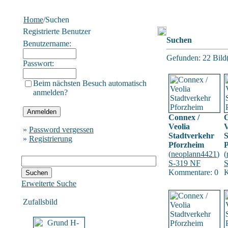
Home
/Suchen
Registrierte Benutzer
Suchen
Benutzername:
Gefunden: 22 Bild(e
Passwort:
Beim nächsten Besuch automatisch
anmelden?
Connex /
C
Veolia
V
»
Password vergessen
Stadtverkehr
S
»
Registrierung
Pforzheim
P
(
neoplann4421
)
(
S-319 NF
S
Kommentare: 0
K
Erweiterte Suche
Zufallsbild