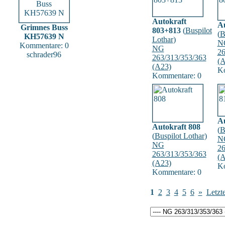
Autokraft
Au
Grimnes Buss
803+813
(
Buspilot
(
B
KH57639 N
Lothar
)
N
Kommentare: 0
NG
26
schrader96
263/313/353/363
(A
(A23)
Ko
Kommentare: 0
Au
Autokraft 808
(
B
(
Buspilot Lothar
)
N
NG
26
263/313/353/363
(A
(A23)
Ko
Kommentare: 0
1
2
3
4
5
6
»
Letzte