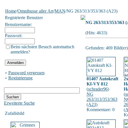
Home
/
Omnibusse aller Art
/
MAN
/NG 263/313/353/363 (A23)
Registrierte Benutzer
NG 263/313/353/363 (
Benutzername:
(Hits: 4633)
Passwort:
Beim nächsten Besuch automatisch
Gefunden: 469 Bild(er) 
anmelden?
»
Password vergessen
»
Registrierung
01407 Autokraft
2
KI-VY 812
H
(
schrader96
)
H
NG
(
s
263/313/353/363
N
Erweiterte Suche
(A23)
26
Kommentare: 0
(A
Zufallsbild
Ko