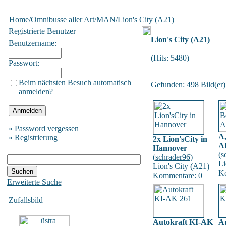
Home
/
Omnibusse aller Art
/
MAN
/Lion's City (A21)
Registrierte Benutzer
Lion's City (A21)
Benutzername:
(Hits: 5480)
Passwort:
Beim nächsten Besuch automatisch
Gefunden: 498 Bild(er) 
anmelden?
»
Password vergessen
A,
»
Registrierung
2x Lion'sCity in
A
Hannover
(
s
(
schrader96
)
Li
Lion's City (A21)
Ko
Kommentare: 0
Erweiterte Suche
Zufallsbild
Autokraft KI-AK
A