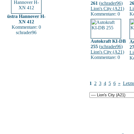
261
(
schrader96
)
2
Lion's City (A21)
Li
Kommentare: 0
Ko
üstra Hannover H-
XN 412
Kommentare: 0
schrader96
Autokraft KI-DB
A
255
(
schrader96
)
2
Lion's City (A21)
Li
Kommentare: 0
Ko
1
2
3
4
5
6
»
Letzte