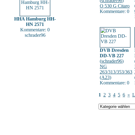
(
schrader96
)
O 530 G Citaro
Kommentare: 0
HHA Hamburg HH-
HN 2571
Kommentare: 0
schrader96
DVB Dresden
DD-VB 227
(
schrader96
)
NG
263/313/353/363
(A23)
Kommentare: 0
1
2
3
4
5
6
»
L