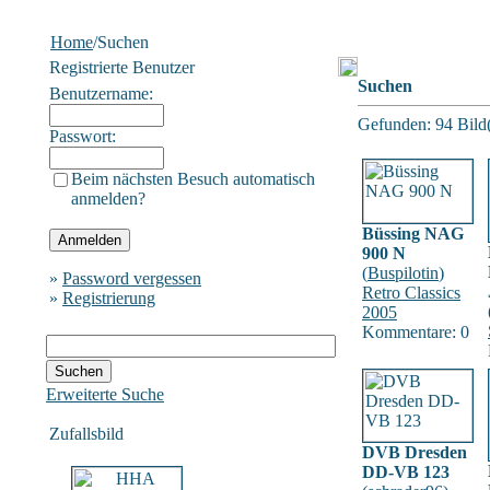
Home
/Suchen
Registrierte Benutzer
Suchen
Benutzername:
Gefunden: 94 Bild(e
Passwort:
Beim nächsten Besuch automatisch
anmelden?
Büssing NAG
900 N
(
Buspilotin
)
»
Password vergessen
Retro Classics
»
Registrierung
2005
Kommentare: 0
Erweiterte Suche
Zufallsbild
DVB Dresden
DD-VB 123